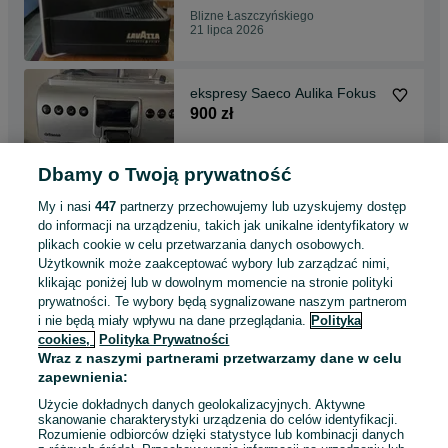
Blizne Łaszczyńskiego
21 lipca 2026
ekspresy Saeco Aulika Fokus
900 zł
Dbamy o Twoją prywatność
Blizne Łaszczyńskiego
21 lipca 2026
My i nasi
447
partnerzy przechowujemy lub uzyskujemy dostęp
do informacji na urządzeniu, takich jak unikalne identyfikatory w
plikach cookie w celu przetwarzania danych osobowych.
ekspres do kawy Royal G
Użytkownik może zaakceptować wybory lub zarządzać nimi,
Crema
klikając poniżej lub w dowolnym momencie na stronie polityki
800 zł
prywatności. Te wybory będą sygnalizowane naszym partnerom
i nie będą miały wpływu na dane przeglądania.
Polityka
cookies,
Polityka Prywatności
Blizne Łaszczyńskiego
Wraz z naszymi partnerami przetwarzamy dane w celu
21 lipca 2026
zapewnienia:
Użycie dokładnych danych geolokalizacyjnych. Aktywne
skanowanie charakterystyki urządzenia do celów identyfikacji.
Rozumienie odbiorców dzięki statystyce lub kombinacji danych