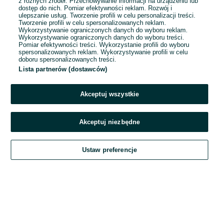
1
2
z różnych źródeł. Przechowywanie informacji na urządzeniu lub
dostęp do nich. Pomiar efektywności reklam. Rozwój i
ulepszanie usług. Tworzenie profili w celu personalizacji treści.
Tworzenie profili w celu spersonalizowanych reklam.
Wykorzystywanie ograniczonych danych do wyboru reklam.
Wykorzystywanie ograniczonych danych do wyboru treści.
Pomiar efektywności treści. Wykorzystanie profili do wyboru
spersonalizowanych reklam. Wykorzystywanie profili w celu
doboru spersonalizowanych treści.
Lista partnerów (dostawców)
Akceptuj wszystkie
Akceptuj niezbędne
Zadzwoń / SMS
Ustaw preferencje
Szukaj
Obserwujesz
Dodaj
Czat
Konto
Szukaj
Obserwujesz
Dodaj
Czat
Konto